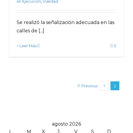
en Ejecución
,
Vialidad
Se realizó la señalización adecuada en las
calles de [...]
> Leer Más
0
Previous
1
2
agosto 2026
L
M
X
J
V
S
D