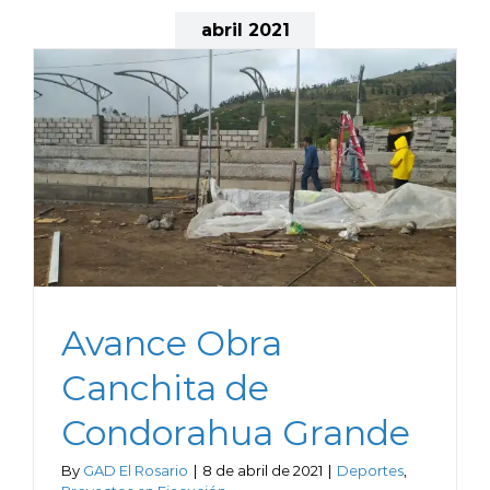
abril 2021
Avance Obra
Canchita de
Condorahua Grande
By
GAD El Rosario
|
8 de abril de 2021
|
Deportes
,