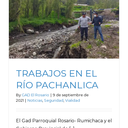
TRABAJOS EN EL
RÍO PACHANLICA
By
GAD El Rosario
|
9 de septiembre de
2021
|
Noticias
,
Seguridad
,
Vialidad
El Gad Parroquial Rosario- Rumichaca y el