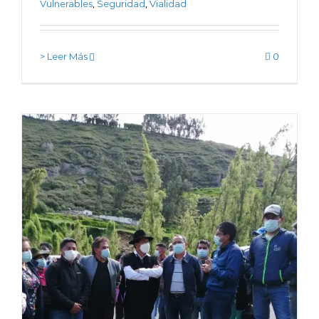
Vulnerables
,
Seguridad
,
Vialidad
> Leer Más
0