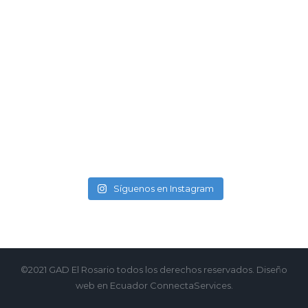
Síguenos en Instagram
©2021 GAD El Rosario todos los derechos reservados. Diseño
web en Ecuador ConnectaServices.