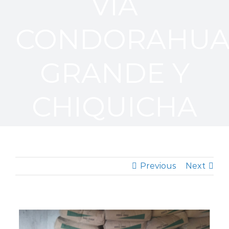
VÍA
CONDORAHU
GRANDE Y
CHIQUICHA
Previous
Next
View
Larger