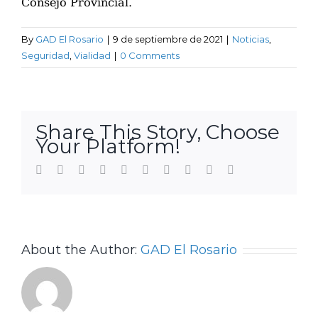
Consejo Provincial.
By
GAD El Rosario
|
9 de septiembre de 2021
|
Noticias
,
Seguridad
,
Vialidad
|
0 Comments
Share This Story, Choose
Your Platform!
Facebook
Twitter
LinkedIn
Reddit
WhatsApp
Tumblr
Pinterest
Vk
Xing
Email
About the Author:
GAD El Rosario