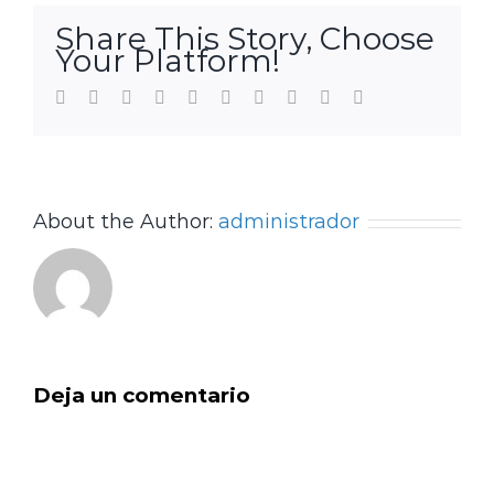
Share This Story, Choose
Your Platform!
Facebook
Twitter
LinkedIn
Reddit
WhatsApp
Tumblr
Pinterest
Vk
Xing
Email
About the Author:
administrador
Deja un comentario