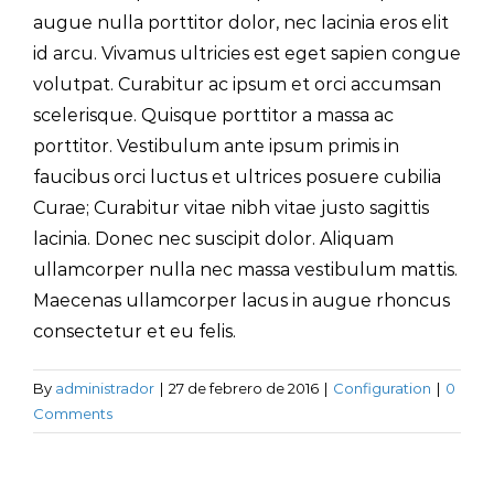
augue nulla porttitor dolor, nec lacinia eros elit
id arcu. Vivamus ultricies est eget sapien congue
volutpat. Curabitur ac ipsum et orci accumsan
scelerisque. Quisque porttitor a massa ac
porttitor. Vestibulum ante ipsum primis in
faucibus orci luctus et ultrices posuere cubilia
Curae; Curabitur vitae nibh vitae justo sagittis
lacinia. Donec nec suscipit dolor. Aliquam
ullamcorper nulla nec massa vestibulum mattis.
Maecenas ullamcorper lacus in augue rhoncus
consectetur et eu felis.
By
administrador
|
27 de febrero de 2016
|
Configuration
|
0
Comments