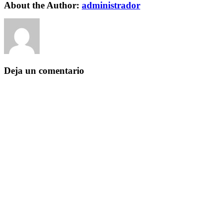
Facebook
Twitter
LinkedIn
Reddit
WhatsApp
Tumblr
Pinterest
Vk
Xing
Email
About the Author:
administrador
Deja un comentario