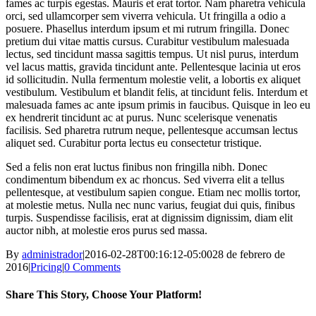
fames ac turpis egestas. Mauris et erat tortor. Nam pharetra vehicula
orci, sed ullamcorper sem viverra vehicula. Ut fringilla a odio a
posuere. Phasellus interdum ipsum et mi rutrum fringilla. Donec
pretium dui vitae mattis cursus. Curabitur vestibulum malesuada
lectus, sed tincidunt massa sagittis tempus. Ut nisl purus, interdum
vel lacus mattis, gravida tincidunt ante. Pellentesque lacinia ut eros
id sollicitudin. Nulla fermentum molestie velit, a lobortis ex aliquet
vestibulum. Vestibulum et blandit felis, at tincidunt felis. Interdum et
malesuada fames ac ante ipsum primis in faucibus. Quisque in leo eu
ex hendrerit tincidunt ac at purus. Nunc scelerisque venenatis
facilisis. Sed pharetra rutrum neque, pellentesque accumsan lectus
aliquet sed. Curabitur porta lectus eu consectetur tristique.
Sed a felis non erat luctus finibus non fringilla nibh. Donec
condimentum bibendum ex ac rhoncus. Sed viverra elit a tellus
pellentesque, at vestibulum sapien congue. Etiam nec mollis tortor,
at molestie metus. Nulla nec nunc varius, feugiat dui quis, finibus
turpis. Suspendisse facilisis, erat at dignissim dignissim, diam elit
auctor nibh, at molestie eros purus sed massa.
By
administrador
|
2016-02-28T00:16:12-05:00
28 de febrero de
2016
|
Pricing
|
0 Comments
Share This Story, Choose Your Platform!