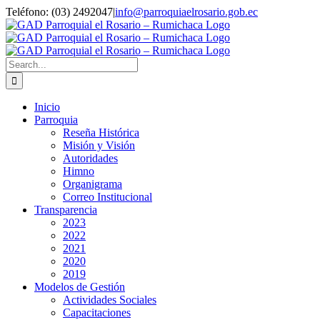
Skip
Teléfono: (03) 2492047
|
info@parroquiaelrosario.gob.ec
to
content
Search
for:
Inicio
Parroquia
Reseña Histórica
Misión y Visión
Autoridades
Himno
Organigrama
Correo Institucional
Transparencia
2023
2022
2021
2020
2019
Modelos de Gestión
Actividades Sociales
Capacitaciones