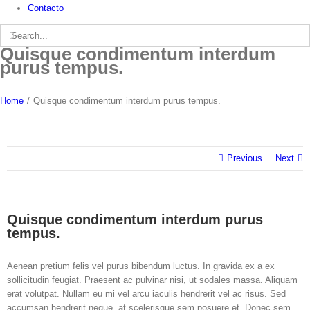
Contacto
Search
for:
Quisque condimentum interdum
purus tempus.
Home
/
Quisque condimentum interdum purus tempus.
Previous
Next
Quisque condimentum interdum purus
tempus.
Aenean pretium felis vel purus bibendum luctus. In gravida ex a ex
sollicitudin feugiat. Praesent ac pulvinar nisi, ut sodales massa. Aliquam
erat volutpat. Nullam eu mi vel arcu iaculis hendrerit vel ac risus. Sed
accumsan hendrerit neque, at scelerisque sem posuere et. Donec sem