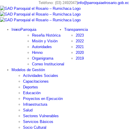
Skip
Teléfono: (03) 2492047
|
info@parroquiaelrosario.gob.ec
to
content
Inicio
Parroquia
Transparencia
Reseña Histórica
2023
Misión y Visión
2022
Autoridades
2021
Himno
2020
Organigrama
2019
Correo Institucional
Modelos de Gestión
Actividades Sociales
Capacitaciones
Deportes
Educación
Proyectos en Ejecución
Infraestructura
Salud
Sectores Vulnerables
Servicios Básicos
Socio Cultural