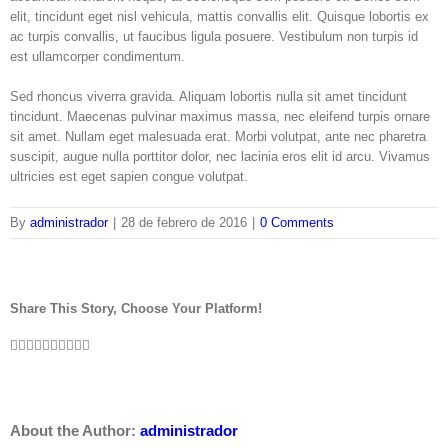
elit, tincidunt eget nisl vehicula, mattis convallis elit. Quisque lobortis ex
ac turpis convallis, ut faucibus ligula posuere. Vestibulum non turpis id
est ullamcorper condimentum.
Sed rhoncus viverra gravida. Aliquam lobortis nulla sit amet tincidunt
tincidunt. Maecenas pulvinar maximus massa, nec eleifend turpis ornare
sit amet. Nullam eget malesuada erat. Morbi volutpat, ante nec pharetra
suscipit, augue nulla porttitor dolor, nec lacinia eros elit id arcu. Vivamus
ultricies est eget sapien congue volutpat.
By
administrador
|
28 de febrero de 2016
|
0 Comments
Share This Story, Choose Your Platform!
Facebook
Twitter
LinkedIn
Reddit
WhatsApp
Tumblr
Pinterest
Vk
Xing
Email
About the Author:
administrador