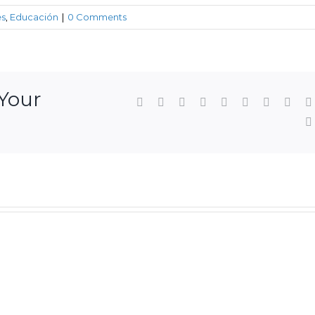
es
,
Educación
|
0 Comments
 Your
Facebook
Twitter
LinkedIn
Reddit
WhatsApp
Tumblr
Pinterest
Vk