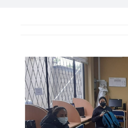
View
Larger
Image