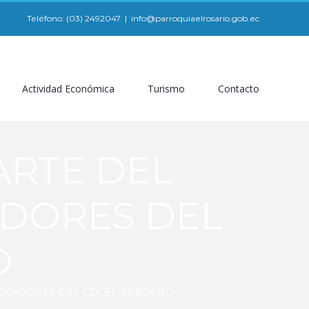
Teléfono: (03) 2492047
|
info@parroquiaelrosario.gob.ec
Actividad Económica
Turismo
Contacto
ARTE DEL
ADORES DEL
O
UCADORES DEL CDI EL ARBOLITO