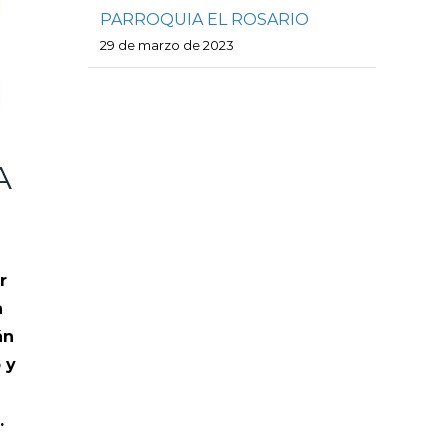
PARROQUIA EL ROSARIO
29 de marzo de 2023
A
r
a
án
 y
.