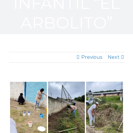
INFANTIL “EL
ARBOLITO”
Previous
Next
View
Larger
Image