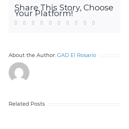
Share This Story, Choose
Your Platform!
Facebook
Twitter
LinkedIn
Reddit
WhatsApp
Tumblr
Pinterest
Vk
Xing
Email
About the Author:
GAD El Rosario
Related Posts