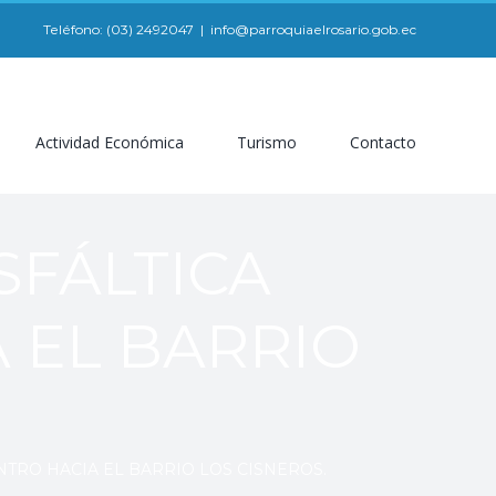
Teléfono: (03) 2492047
|
info@parroquiaelrosario.gob.ec
Actividad Económica
Turismo
Contacto
SFÁLTICA
 EL BARRIO
TRO HACIA EL BARRIO LOS CISNEROS.