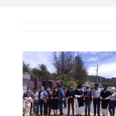
View
Larger
Image