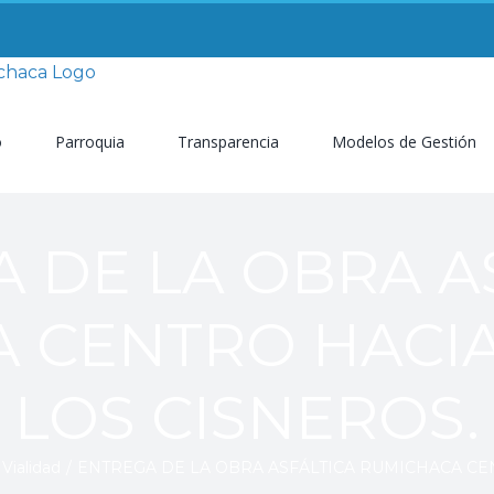
o
Parroquia
Transparencia
Modelos de Gestión
 DE LA OBRA A
 CENTRO HACIA
LOS CISNEROS.
,
Vialidad
/
ENTREGA DE LA OBRA ASFÁLTICA RUMICHACA CEN