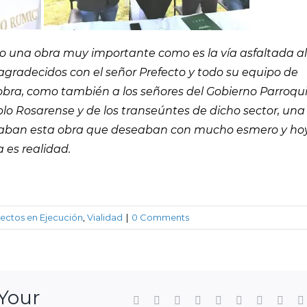
do una obra muy importante como es la vía asfaltada al
gradecidos con el señor Prefecto y todo su equipo de
 obra, como también a los señores del Gobierno Parroqui
blo Rosarense y de los transeúntes de dicho sector, una
elaban esta obra que deseaban con mucho esmero y ho
a es realidad.
ectos en Ejecución
,
Vialidad
|
0 Comments
 Your
Facebook
Twitter
LinkedIn
Reddit
WhatsApp
Tumblr
Pinterest
Vk