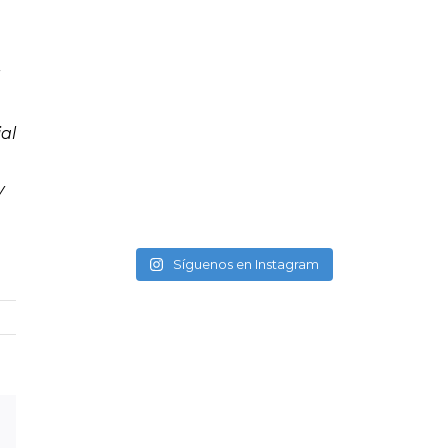
al
y
Síguenos en Instagram
Xing