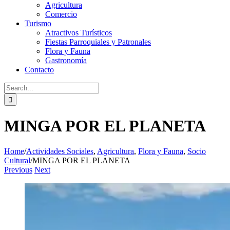
Agricultura
Comercio
Turismo
Atractivos Turísticos
Fiestas Parroquiales y Patronales
Flora y Fauna
Gastronomía
Contacto
Search
for:
MINGA POR EL PLANETA
Home
/
Actividades Sociales
,
Agricultura
,
Flora y Fauna
,
Socio
Cultural
/
MINGA POR EL PLANETA
Previous
Next
View
Larger
Image