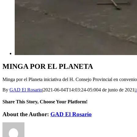
MINGA POR EL PLANETA
Minga por el Planeta iniciativa del H. Consejo Provincial en convenio
By
GAD El Rosario
|
2021-06-04T14:03:24-05:00
4 de junio de 2021
|
Share This Story, Choose Your Platform!
Facebook
Twitter
LinkedIn
Reddit
WhatsApp
Tumblr
Pinterest
Vk
Xing
Email
About the Author:
GAD El Rosario