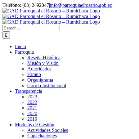
Skip
Teléfono: (03) 2492047
|
info@parroquiaelrosario.gob.ec
to
content
Search
for:
Inicio
Parroquia
Reseña Histórica
Misión y Visión
Autoridades
Himno
Organigrama
Correo Institucional
Transparencia
2023
2022
2021
2020
2019
Modelos de Gestión
Actividades Sociales
Capacitaciones