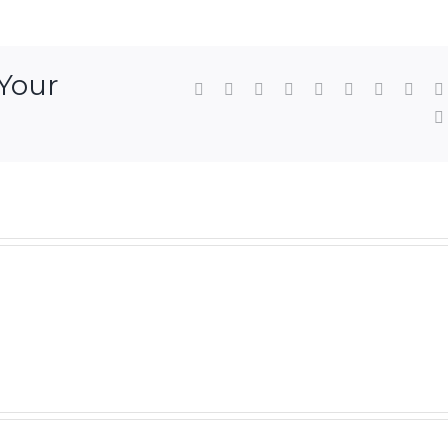
 Your
Facebook
Twitter
LinkedIn
Reddit
WhatsApp
Tumblr
Pinterest
Vk