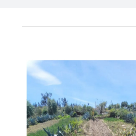
View
Larger
Image