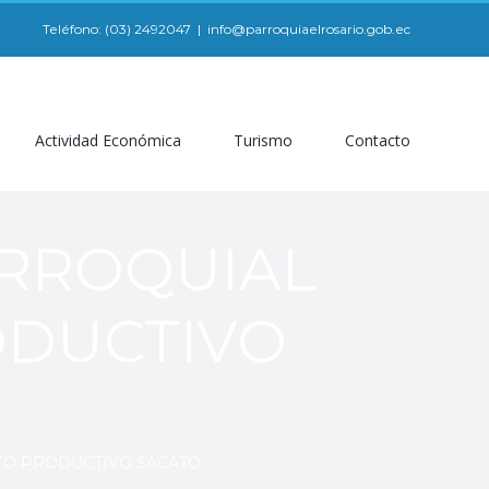
Teléfono: (03) 2492047
|
info@parroquiaelrosario.gob.ec
Actividad Económica
Turismo
Contacto
ARROQUIAL
ODUCTIVO
O PRODUCTIVO SACATO.