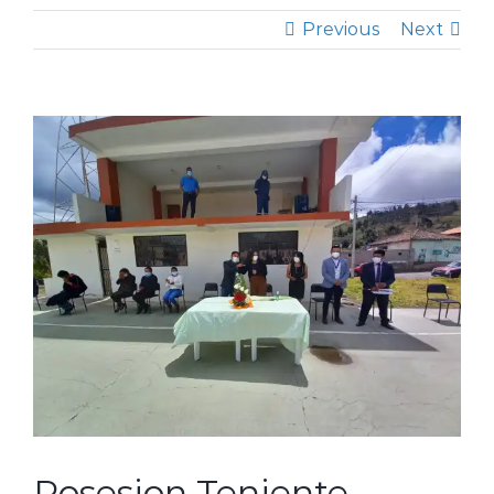
Previous
Next
View
Larger
Image
Posesion Teniente