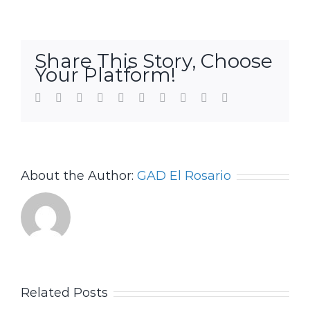
Share This Story, Choose
Your Platform!
Facebook
Twitter
LinkedIn
Reddit
WhatsApp
Tumblr
Pinterest
Vk
Xing
Email
About the Author:
GAD El Rosario
Related Posts