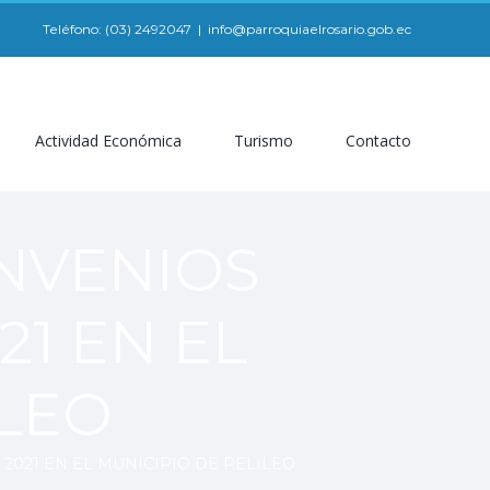
Teléfono: (03) 2492047
|
info@parroquiaelrosario.gob.ec
Actividad Económica
Turismo
Contacto
NVENIOS
21 EN EL
ILEO
2021 EN EL MUNICIPIO DE PELILEO