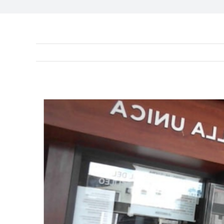
View
Larger
Image