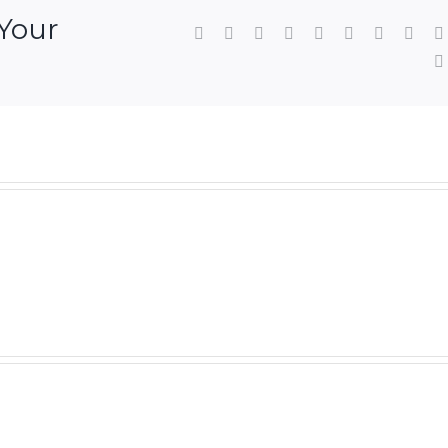
 Your
Facebook
Twitter
LinkedIn
Reddit
WhatsApp
Tumblr
Pinterest
Vk