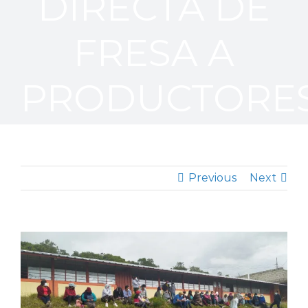
DIRECTA DE
FRESA A
PRODUCTORE
Previous
Next
View
Larger
Image