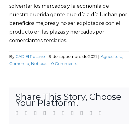
solventar los mercados y la economía de
nuestra querida gente que día a día luchan por
beneficios mejores y no ser explotados con el
producto en las plazas y mercados por
comerciantes terciarios.
By
GAD El Rosario
|
9 de septiembre de 2021
|
Agricultura
,
Comercio
,
Noticias
|
0 Comments
Share This Story, Choose
Your Platform!
Facebook
Twitter
LinkedIn
Reddit
WhatsApp
Tumblr
Pinterest
Vk
Xing
Email